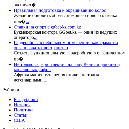
эксплуат�
...
Правильная подготовка к окрашиванию волос
Желание обновить образ с помощью нового оттенка —
пов�
...
Ставки на спорт с ggbet-kz.com.kz
Букмекерская контора GGbet.kz — один из ведущих
операторо
...
Гардеробная в небольшом помещении: как грамотно
организовать пространство
Создать функциональную гардеробную в ограниченном
пр�
...
Не только сафари: трекинг на гору Кения и дайвинг у
коралловых рифов
Африка манит путешественников не только
легендарными
...
Рубрики
Без рубрики
История
Политика
Статьи
США