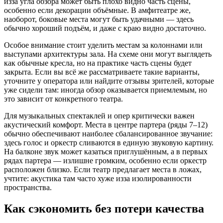
изза угла обзора может быть плохо видно часть сцены,
особенно если декорации объёмные. В амфитеатре же,
наоборот, боковые места могут быть удачными — здесь
обычно хороший подъём, и даже с краю видно достаточно.
Особое внимание стоит уделить местам за колоннами или
выступами архитектуры зала. На схеме они могут выглядеть
как обычные кресла, но на практике часть сцены будет
закрыта. Если вы всё же рассматриваете такие варианты,
уточните у оператора или найдите отзывы зрителей, которые
уже сидели там: иногда обзор оказывается приемлемым, но
это зависит от конкретного театра.
Для музыкальных спектаклей и опер критически важен
акустический комфорт. Места в центре партера (ряды 7–12)
обычно обеспечивают наиболее сбалансированное звучание:
здесь голос и оркестр сливаются в единую звуковую картину.
На балконе звук может казаться приглушённым, а в первых
рядах партера — излишне громким, особенно если оркестр
расположен близко. Если театр предлагает места в ложах,
учтите: акустика там часто хуже изза изолированности
пространства.
Как сэкономить без потери качества