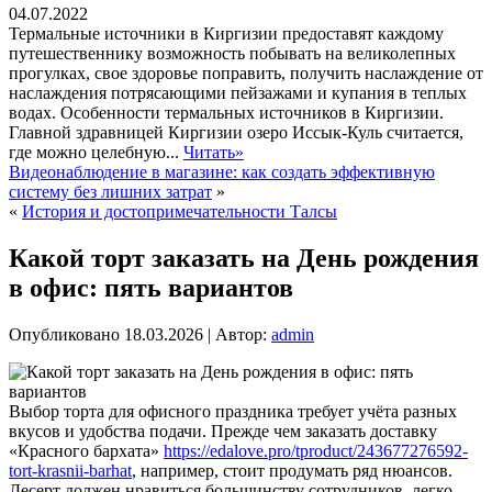
04.07.2022
Термальные источники в Киргизии предоставят каждому
путешественнику возможность побывать на великолепных
прогулках, свое здоровье поправить, получить наслаждение от
наслаждения потрясающими пейзажами и купания в теплых
водах. Особенности термальных источников в Киргизии.
Главной здравницей Киргизии озеро Иссык-Куль считается,
где можно целебную...
Читать»
Видеонаблюдение в магазине: как создать эффективную
систему без лишних затрат
»
«
История и достопримечательности Талсы
Какой торт заказать на День рождения
в офис: пять вариантов
Опубликовано
18.03.2026
|
Автор:
admin
Выбор торта для офисного праздника требует учёта разных
вкусов и удобства подачи. Прежде чем заказать доставку
«Красного бархата»
https://edalove.pro/tproduct/243677276592-
tort-krasnii-barhat
, например, стоит продумать ряд нюансов.
Десерт должен нравиться большинству сотрудников, легко