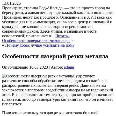
13.01.2026
Провиденс, столица Род-Айленда, — это не просто город на
берегу реки, а живая легенда, где каждый камень и волна реки
Провиденс несут эхо прошлого. Основанный в XVII веке как
убежище для инакомыслящих, он вырос в центр инноваций и
культуры, где колониальные корни переплетаются с
современным духом. Здесь улицы, названные в честь
основателей, приглашают к...
Читать»
Особенности поверки счетчиков воды
»
«
Почему собак лучше усыплять на дому
Особенности лазерной резки металла
Опубликовано
16.03.2023
|
Автор:
admin
Существуют
различные способы обработки металла, одним из наиболее
распространенных является лазерная резка. Данный метод
заключается в тепловом воздействии лазера на металлический
лист. Его нагревают до температуры, при которой он начинает
плавиться, либо до температуры кипения так, что он начинает
испаряться.
Плавление используется для резки заготовок большой