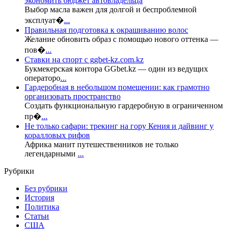
экономить бюджет автовладельца
Выбор масла важен для долгой и беспроблемной
эксплуат�
...
Правильная подготовка к окрашиванию волос
Желание обновить образ с помощью нового оттенка —
пов�
...
Ставки на спорт с ggbet-kz.com.kz
Букмекерская контора GGbet.kz — один из ведущих
операторо
...
Гардеробная в небольшом помещении: как грамотно
организовать пространство
Создать функциональную гардеробную в ограниченном
пр�
...
Не только сафари: трекинг на гору Кения и дайвинг у
коралловых рифов
Африка манит путешественников не только
легендарными
...
Рубрики
Без рубрики
История
Политика
Статьи
США