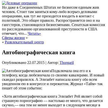
Но даже в Соединенных Штатах не бизнесом единым жив
человек. Стоит там заняться кому-либо всерьез деловыми
операциями, как тут же приходится входить в контакт с
политикой. Это общее правило. Распространяется оно и на
гангстеров, становящихся бизнесменами. Сенатская комиссия
по расследованию организованной преступности в США
отмечает, что...
Читать»
Сферы жизни
»
«
Развлекательный центр
Автобиографическая книга
Опубликовано
22.07.2015
|
Автор:
Thorgaril
Подключала она его и к
телефону, когда любезничала со своими кавалерами. И новый
скандал разразился. А Элизабет написала книгу обо всем
увиденном ею в конгрессе и пережитом. Журнал «Тайм» так
пишет об этом событии:
«Хотя автобиографическая книга Элизабет Рей являет собой
страшную порнографию — настолько ее много, что делается
скучно,— она тем не менее выходит в следующем месяце в