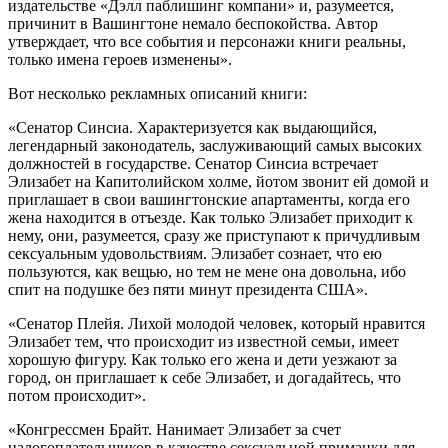
издательстве «Дэлл
паблишинг компани» и, разумеется,
причинит в Вашингтоне немало беспокойства. Автор
утверждает, что все события и персонажи книги реальны,
только имена героев изменены».
Вот несколько рекламных описаний книги:
«Сенатор Синсиа. Характеризуется как выдающийся,
легендарный законодатель, заслуживающий самых высоких
должностей в государстве. Сенатор Синсиа встречает
Элизабет на Капитолийском холме, йотом звонит ей домой и
приглашает в свои вашингтонские апартаменты, когда его
жена находится в отъезде. Как только Элизабет приходит к
нему, они, разумеется, сразу же приступают к причудливым
сексуальным удовольствиям. Элизабет сознает, что ею
пользуются, как вещью, но тем не мене она довольна, ибо
спит на подушке без пяти минут президента США».
«Сенатор Плейя. Лихой молодой человек, который нравится
Элизабет тем, что происходит из известной семьи, имеет
хорошую фигуру. Как только его жена и дети уезжают за
город, он приглашает к себе Элизабет, и догадайтесь, что
потом происходит».
«Конгрессмен Брайт. Нанимает Элизабет за счет
налогоплательщиков в качестве сексуальной приманки для