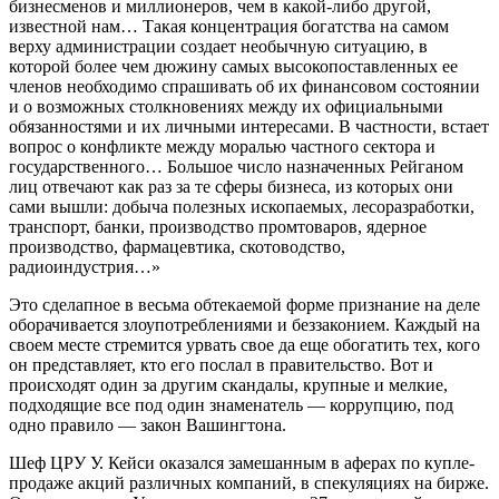
бизнесменов и миллионеров, чем в какой-либо другой,
известной нам… Такая концентрация богатства на самом
верху администрации создает необычную ситуацию, в
которой более чем дюжину самых высокопоставленных ее
членов необходимо спрашивать об их финансовом состоянии
и о возможных столкновениях между их официальными
обязанностями и их личными интересами. В частности, встает
вопрос о конфликте между моралью частного сектора и
государственного… Большое число назначенных Рейганом
лиц отвечают как раз за те сферы бизнеса, из которых они
сами вышли: добыча полезных ископаемых, лесоразработки,
транспорт, банки, производство промтоваров, ядерное
производство, фармацевтика, скотоводство,
радиоиндустрия…»
Это сделапное в весьма обтекаемой форме признание на деле
оборачивается злоупотреблениями и беззаконием. Каждый на
своем месте стремится урвать свое да еще обогатить тех, кого
он представляет, кто его послал в правительство. Вот и
происходят один за другим скандалы, крупные и мелкие,
подходящие все под один знаменатель — коррупцию, под
одно правило — закон Вашингтона.
Шеф ЦРУ У. Кейси оказался замешанным в аферах по купле-
продаже акций различных компаний, в спекуляциях на бирже.