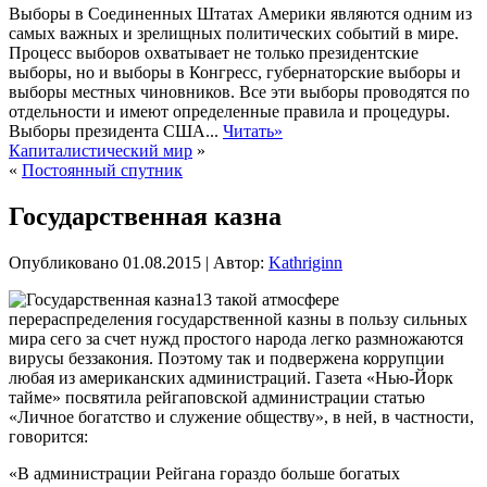
Выборы в Соединенных Штатах Америки являются одним из
самых важных и зрелищных политических событий в мире.
Процесс выборов охватывает не только президентские
выборы, но и выборы в Конгресс, губернаторские выборы и
выборы местных чиновников. Все эти выборы проводятся по
отдельности и имеют определенные правила и процедуры.
Выборы президента США...
Читать»
Капиталистический мир
»
«
Постоянный спутник
Государственная казна
Опубликовано
01.08.2015
|
Автор:
Kathriginn
13 такой атмосфере
перераспределения государственной казны в пользу сильных
мира сего за счет нужд простого народа легко размножаются
вирусы беззакония. Поэтому так и подвержена коррупции
любая из американских администраций. Газета «Нью-Йорк
тайме» посвятила рейгаповской администрации статью
«Личное богатство и служение обществу», в ней, в частности,
говорится:
«В администрации Рейгана гораздо больше богатых