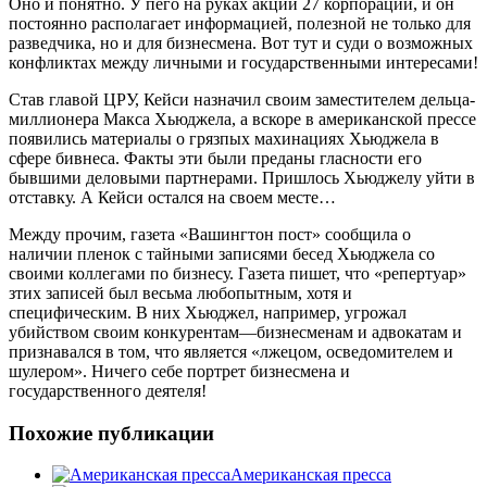
Оно и понятно. У пего на руках акции 27 корпораций, и он
постоянно располагает информацией, полезной не только для
разведчика, но и для бизнесмена. Вот тут и суди о возможных
конфликтах между личными и государственными интересами!
Став главой ЦРУ, Кейси назначил своим заместителем дельца-
миллионера Макса Хьюджела, а вскоре в американской прессе
появились материалы о грязпых махинациях Хьюджела в
сфере бивнеса. Факты эти были преданы гласности его
бывшими деловыми партнерами. Пришлось Хьюджелу уйти в
отставку. А Кейси остался на своем месте…
Между прочим, газета «Вашингтон пост» сообщила о
наличии пленок с тайными записями бесед Хьюджела со
своими коллегами по бизнесу. Газета пишет, что «репертуар»
зтих записей был весьма любопытным, хотя и
специфическим. В них Хьюджел, например, угрожал
убийством своим конкурентам—бизнесменам и адвокатам и
признавался в том, что является «лжецом, осведомителем и
шулером». Ничего себе портрет бизнесмена и
государственного деятеля!
Похожие публикации
Американская пресса