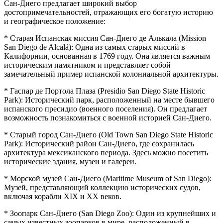
Сан-Диего предлагает широкий выбор
достопримечательностей, отражающих его богатую историю
и географическое положение:
* Старая Испанская миссия Сан-Диего де Алькала (Mission
San Diego de Alcalá): Одна из самых старых миссий в
Калифорнии, основанная в 1769 году. Она является важным
историческим памятником и представляет собой
замечательный пример испанской колониальной архитектуры.
* Гаспар де Портола Плаза (Presidio San Diego State Historic
Park): Исторический парк, расположенный на месте бывшего
испанского пресидио (военного поселения). Он предлагает
возможность познакомиться с военной историей Сан-Диего.
* Старый город Сан-Диего (Old Town San Diego State Historic
Park): Исторический район Сан-Диего, где сохранилась
архитектура мексиканского периода. Здесь можно посетить
исторические здания, музеи и галереи.
* Морской музей Сан-Диего (Maritime Museum of San Diego):
Музей, представляющий коллекцию исторических судов,
включая корабли XIX и XX веков.
* Зоопарк Сан-Диего (San Diego Zoo): Один из крупнейших и
самых известных зоопарков в мире, расположенный в