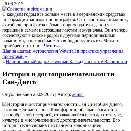
26.06.2015
С каждым годом все больше места в американских средствах
информации занимает порнография. От пакостных книжонок,
фотоброшюр и фотоальбомов порноиздатели давно уже
перешли к самым настоящим газетам и журналам. Они теперь
соседствуют в киоске рядом с другими периодическими
изданиями, и каждый может свободно купить их. Можно
приобрести их и в...
Читать»
Шаг за шагом: методология Waterfall в практике управления
проектами
»
«
Национальный парк Северные Каскады в штате Вашингтон
История и достопримечательности
Сан-Диего
Опубликовано
28.09.2025
|
Автор:
admin
Сан-Диего,
расположенный на юге Калифорнии, обладает богатой и
разнообразной историей, отражающейся в его архитектуре,
культуре и многочисленных достопримечательностях. Его
история тесно связана с испанской колонизацией,
мексиканской независимостью и развитием Калифорнии как