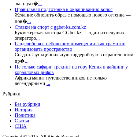
эксплуат�
...
Правильная подготовка к окрашиванию волос
Желание обновить образ с помощью нового оттенка —
пов�
...
Ставки на спорт с ggbet-kz.com.kz
Букмекерская контора GGbet.kz — один из ведущих
операторо
...
Гардеробная в небольшом помещении: как грамотно
организовать пространство
Создать функциональную гардеробную в ограниченном
пр�
...
Не только сафари: трекинг на гору Кения и дайвинг у
коралловых рифов
Африка манит путешественников не только
легендарными
...
Рубрики
Без рубрики
История
Политика
Статьи
США
Copyright © 2015. All Rights Reserved.