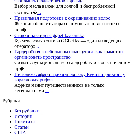
экономить бюджет автовладельца
Выбор масла важен для долгой и беспроблемной
эксплуат�
...
Правильная подготовка к окрашиванию волос
Желание обновить образ с помощью нового оттенка —
пов�
...
Ставки на спорт с ggbet-kz.com.kz
Букмекерская контора GGbet.kz — один из ведущих
операторо
...
Гардеробная в небольшом помещении: как грамотно
организовать пространство
Создать функциональную гардеробную в ограниченном
пр�
...
Не только сафари: трекинг на гору Кения и дайвинг у
коралловых рифов
Африка манит путешественников не только
легендарными
...
Рубрики
Без рубрики
История
Политика
Статьи
США