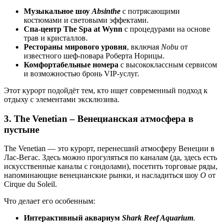
Музыкальное шоу
Absinthe
с потрясающими
костюмами и световыми эффектами.
Спа-центр The Spa at Wynn
с процедурами на основе
трав и кристаллов.
Рестораны мирового уровня
, включая
Nobu
от
известного шеф-повара Роберта Норицы.
Комфортабельные номера
с высококлассным сервисом
и возможностью бронь VIP-услуг.
Этот курорт подойдёт тем, кто ищет современный подход к
отдыху с элементами эксклюзива.
3. The Venetian – Венецианская атмосфера в
пустыне
The Venetian — это курорт, перенесший атмосферу Венеции в
Лас-Вегас. Здесь можно прогуляться по каналам (да, здесь есть
искусственные каналы с гондолами), посетить торговые ряды,
напоминающие венецианские рынки, и насладиться шоу
O
от
Cirque du Soleil.
Что делает его особенным:
Интерактивный аквариум
Shark Reef Aquarium
.