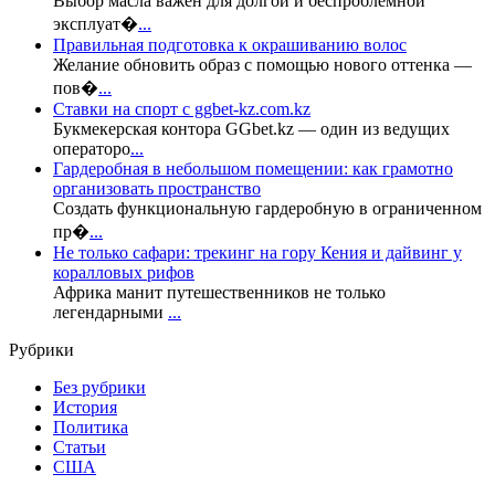
Выбор масла важен для долгой и беспроблемной
эксплуат�
...
Правильная подготовка к окрашиванию волос
Желание обновить образ с помощью нового оттенка —
пов�
...
Ставки на спорт с ggbet-kz.com.kz
Букмекерская контора GGbet.kz — один из ведущих
операторо
...
Гардеробная в небольшом помещении: как грамотно
организовать пространство
Создать функциональную гардеробную в ограниченном
пр�
...
Не только сафари: трекинг на гору Кения и дайвинг у
коралловых рифов
Африка манит путешественников не только
легендарными
...
Рубрики
Без рубрики
История
Политика
Статьи
США