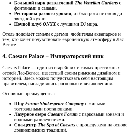
Большой парк развлечений
The Venetian Gardens
с
фонтанами и садами.
Рестораны разного уровня
, от быстрого питания до
звездной кухни.
Ночной клуб
ONYX
с лучшими DJ мира.
Отель подойдёт семьям с детьми, любителям аквапарков и
тем, кто хочет почувствовать европейскую атмосферу в Лас-
Вегасе.
4. Caesars Palace – Императорский шик
Caesars Palace — один из старейших и самых престижных
отелей Лас-Вегаса, известный своим римским дизайном и
историей. Здесь можно почувствовать себя настоящим
правителем, насладившись роскошью и великолепием.
Основные преимущества:
Шоу
Forum Shakespeare Company
с живыми
театральными постановками.
Лазурное озеро
Caesars Forum
с парковыми зонами и
водными развлечениями.
Спа-центр
The Spa at Caesars
с процедурами на основе
древнеримских традиций.