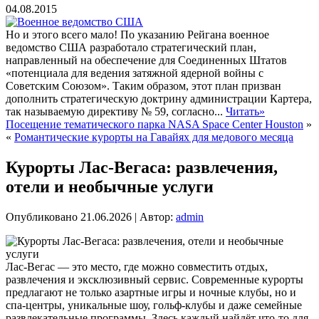
04.08.2015
Но и этого всего мало! По указанию Рейгана военное
ведомство США разработало стратегический план,
направленный на обеспечение для Соединенных Штатов
«потенциала для ведения затяжной ядерной войны с
Советским Союзом». Таким образом, этот план призван
дополнить стратегическую доктрину администрации Картера,
так называемую директиву № 59, согласно...
Читать»
Посещение тематического парка NASA Space Center Houston
»
«
Романтические курорты на Гавайях для медового месяца
Курорты Лас-Вегаса: развлечения,
отели и необычные услуги
Опубликовано
21.06.2026
|
Автор:
admin
Лас-Вегас — это место, где можно совместить отдых,
развлечения и эксклюзивный сервис. Современные курорты
предлагают не только азартные игры и ночные клубы, но и
спа-центры, уникальные шоу, гольф-клубы и даже семейные
развлекательные программы. Здесь каждый найдёт что-то для