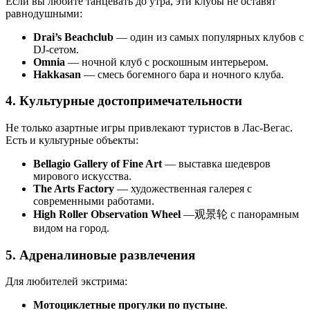
Если вы любите танцевать до утра, эти клубы не оставят
равнодушными:
Drai’s Beachclub
— один из самых популярных клубов с
DJ-сетом.
Omnia
— ночной клуб с роскошным интерьером.
Hakkasan
— смесь богемного бара и ночного клуба.
4. Культурные достопримечательности
Не только азартные игры привлекают туристов в Лас-Вегас.
Есть и культурные объекты:
Bellagio Gallery of Fine Art
— выставка шедевров
мирового искусства.
The Arts Factory
— художественная галерея с
современными работами.
High Roller Observation Wheel
—观景轮 с панорамным
видом на город.
5. Адреналиновые развлечения
Для любителей экстрима:
Мотоциклетные прогулки по пустыне
.