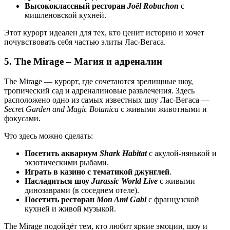
Высококлассный ресторан
Joël Robuchon
с
мишленовской кухней.
Этот курорт идеален для тех, кто ценит историю и хочет
почувствовать себя частью элиты Лас-Вегаса.
5. The Mirage – Магия и адреналин
The Mirage — курорт, где сочетаются зрелищные шоу,
тропический сад и адреналиновые развлечения. Здесь
расположено одно из самых известных шоу Лас-Вегаса —
Secret Garden and Magic Botanica
с живыми животными и
фокусами.
Что здесь можно сделать:
Посетить аквариум
Shark Habitat
с акулой-нянькой и
экзотическими рыбами.
Играть в казино с тематикой джунглей
.
Насладиться шоу
Jurassic World Live
с живыми
динозаврами (в соседнем отеле).
Посетить ресторан
Mon Ami Gabi
с французской
кухней и живой музыкой.
The Mirage подойдёт тем, кто любит яркие эмоции, шоу и