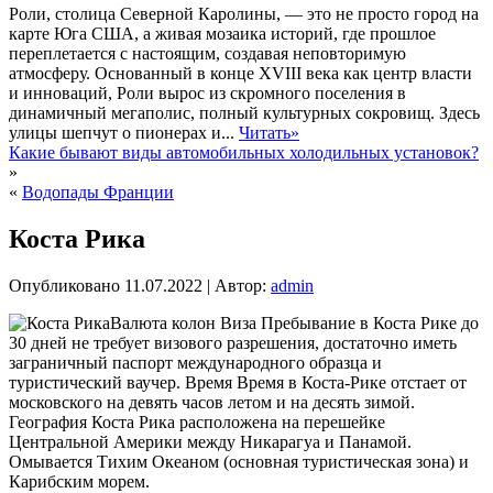
Роли, столица Северной Каролины, — это не просто город на
карте Юга США, а живая мозаика историй, где прошлое
переплетается с настоящим, создавая неповторимую
атмосферу. Основанный в конце XVIII века как центр власти
и инноваций, Роли вырос из скромного поселения в
динамичный мегаполис, полный культурных сокровищ. Здесь
улицы шепчут о пионерах и...
Читать»
Какие бывают виды автомобильных холодильных установок?
»
«
Водопады Франции
Коста Рика
Опубликовано
11.07.2022
|
Автор:
admin
Валюта колон Виза Пребывание в Коста Рике до
30 дней не требует визового разрешения, достаточно иметь
заграничный паспорт международного образца и
туристический ваучер. Время Время в Коста-Рике отстает от
московского на девять часов летом и на десять зимой.
География Коста Рика расположена на перешейке
Центральной Америки между Никарагуа и Панамой.
Омывается Тихим Океаном (основная туристическая зона) и
Карибским морем.