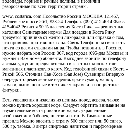
водопады, горные и речные долины, в изобилии
разбросанные по всей территории страны.
www. costarica. com Посольство России МОСКВА 121467,
Рублевское шоссе 26/1, #23-24 Телефон: (095) 415-4014 Факс:
415-4042 Религия 90 % населения Коста Рика — ревностные
католики Санитарные нормы Для поездки в Коста Рику
требуется прививка от желтой лихорадки или справка о том,
что прививка противопоказана. Связь Телефонная связь есть
почти со всеми странами мира. Чтобы позвонить в Россию,
нужно набрать код России 007, код города (095-для Москвы) и
нужный Вам номер абонента. Выгоднее звонить по телефону-
автомату, купив предварительно в газетных киосках или
магазинах пластиковую карту. Код телефонной связи с Коста –
Рикой 506. Столица Сан-Хосе (San Jose) Сувениры Впервую
очередь это ремесленные изделия: яркие сумки, майки,
гамаки, выполненные в технике макраме и разноцветные
фигурки.
Есть украшения и изделия из ценных пород дерева, также
можно купить хороший кофе. Следует обратить внимание на
изумительные коста-риканские марки, украшенные
изображением бабочек, цветов и птиц. В Таможенные
правила Можно ввозить в страну 500 сигарет или 50 сигар,
500 гр. табака, 3 литра спиртных напитков и парфюмерные