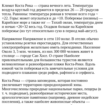
Климат Коста Рика — страна вечного лета. Температура
воздуха круглый год держится в пределах 26 — 28 градусов
тепла. Равнины: температура ровная в течение всего года ~
+22. Горы: может опускаться и до +10. Побережье (низины) —
Карибское море а также юг — Тихий океан, температура днем
и ночью +26+32 весь год. Осадков больше на Карибском
побережье (но тут относительно сухо в период май-август).
Напряжение Напряжение в сети 110 вольт. В отелях обычно
установлены розетки евростандарта. Для отечественных
электроприборов желательно иметь переходники. Население
Около 3, 5 млн. человек, из них 300 000 человек живет в
столице — городе Сан Хосе. О стране Наиболее
привлекательными для большинства туристов являются
великолепные и разнообразные пляжи Коста-Рики. Вдоль
южной части побережья есть замечательные условия для
подводного плавания среди рифов, рафтинга и серфинга.
Коста-Рика — страна-заповедник, которая постоянно
увеличивает территорию природоохранной зоны.
Многочисленны природные национальные парки, пещеры (в
т. ч. подводные), разнообразные исторические места,
археологические памятники (например, древние индейские
поселения), а также наиболее живописные объекты —