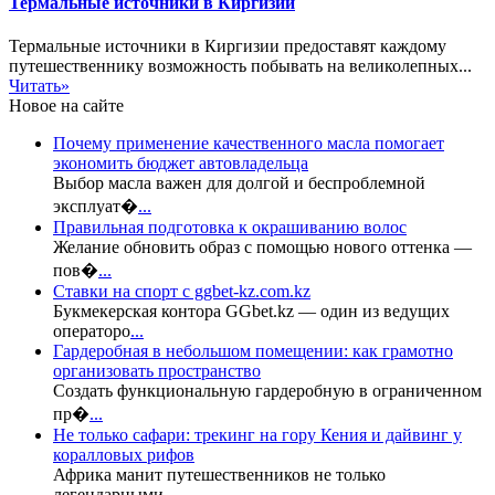
Термальные источники в Киргизии
Термальные источники в Киргизии предоставят каждому
путешественнику возможность побывать на великолепных...
Читать»
Новое на сайте
Почему применение качественного масла помогает
экономить бюджет автовладельца
Выбор масла важен для долгой и беспроблемной
эксплуат�
...
Правильная подготовка к окрашиванию волос
Желание обновить образ с помощью нового оттенка —
пов�
...
Ставки на спорт с ggbet-kz.com.kz
Букмекерская контора GGbet.kz — один из ведущих
операторо
...
Гардеробная в небольшом помещении: как грамотно
организовать пространство
Создать функциональную гардеробную в ограниченном
пр�
...
Не только сафари: трекинг на гору Кения и дайвинг у
коралловых рифов
Африка манит путешественников не только
легендарными
...