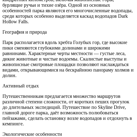
бурлящие ручьи и тихие озёра. Одной из основных
особенностей парка являются его многочисленные водопады,
среди которых особенно выделяется каскад водопадов Dark
Hollow Falls.
География и природа
Парк располагается вдоль хребта Голубых гор, где высокие
пики сменяются глубокими долинами и широкими
равнинами. Характерные черты местности — густые леса,
дикие животные и чистые водоемы. Скалистые выступы и
живописные смотровые площадки позволяют наслаждаться
видами, открывающимися на бескрайнюю панораму холмов и
долин.
Активный отдых
Путешественникам предлагается множество маршрутов
различной степени сложности, от коротких пеших прогулок
до длительных экспедиций. Путешествие по Skyline Drive,
главной дороге парка, даёт возможность полюбоваться
пейзажами, сделать остановку возле водопадов и отдохнуть в
кемпинге.
Экологические особенности