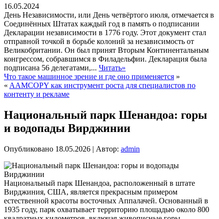
16.05.2024
День Независимости, или День четвёртого июля, отмечается в
Соединённых Штатах каждый год в память о подписании
Декларации независимости в 1776 году. Этот документ стал
отправной точкой в борьбе колоний за независимость от
Великобритании. Он был принят Вторым Континентальным
конгрессом, собравшимся в Филадельфии. Декларация была
подписана 56 делегатами,...
Читать»
Что такое машинное зрение и где оно применяется
»
«
AAMCOPY как инструмент роста для специалистов по
контенту и рекламе
Национальный парк Шенандоа: горы
и водопады Вирджинии
Опубликовано
18.05.2026
|
Автор:
admin
Национальный парк Шенандоа, расположенный в штате
Вирджиния, США, является прекрасным примером
естественной красоты восточных Аппалачей. Основанный в
1935 году, парк охватывает территорию площадью около 800
квадратных километров, включая живописные горы,