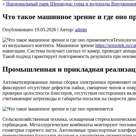
«
Национальный парк Шенандоа: горы и водопады Вирджини
Что такое машинное зрение и где оно п
Опубликовано
19.05.2026
|
Автор:
admin
Технологи
из визуального контента. Машинное зрение
https://sensotek.ru/c
навигации.
Система получает сигнал от камер, проводит аппа
Такой подход гарантирует повторяемость результата при неиз
Промышленная и прикладная реализац
Автоматизированные линии сборки электроники применяют оп
фиксируют отсутствие дефектов пайки, смещение чипов и пов
проверки целостности блистеров, отсутствия посторонних вкл
считывающие штрихкоды и габариты посылок на скорости движ
Сельскохозяйственная техника, оснащенная стереоскопическим
гербицидов. Металлургические комбинаты монтируют тепловиз
геометрии горячего листа. Автономные транспортные платфор
препятствиями благодаря лидарам и алгоритмам сегментации о