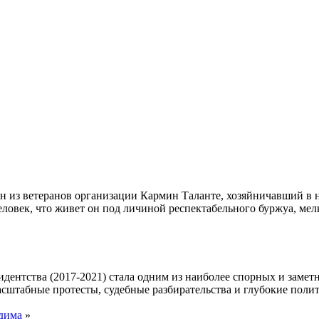
ин из ветеранов организации Кармин Таланте, хозяйничавший в 
еловек, что живет он под личиной респектабельного буржуа, мел
дентства (2017-2021) стала одним из наиболее спорных и замет
сштабные протесты, судебные разбирательства и глубокие полит
одима
»