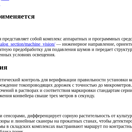
и
рименяется
я представляет собой комплекс аппаратных и программных сред
atalog_section/machine_vision/
— инженерное направление, ориенти
ратную предобработку для подавления шумов и передает структу
менных условиях освещения.
ия
тический контроль для верификации правильности установки к
реждение токопроводящих дорожек с точностью до микрометров.
ючений в растворах и соответствия маркировки стандартам сер
ения конвейера свыше трех метров в секунду.
и сенсорами, дифференцирует сорную растительность от культур
оры и линейные сканеры на прокатных станах, чтобы детектир
мы в складских комплексах выстраивают маршрут по контрастн
блака точек.