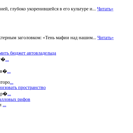
ей, глубоко укоренившейся в его культуре и...
Читать»
терным заголовком: «Тень мафии над нашим...
Читать»
мить бюджет автовладельца
ат�
...
пов�
...
аторо
...
низовать пространство
 пр�
...
ралловых рифов
ми
...