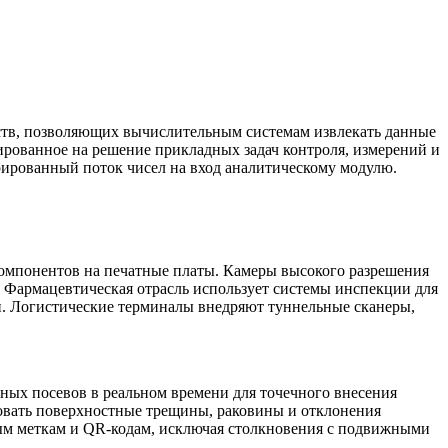
ств, позволяющих вычислительным системам извлекать данные
рованное на решение прикладных задач контроля, измерений и
рированный поток чисел на вход аналитическому модулю.
омпонентов на печатные платы. Камеры высокого разрешения
 Фармацевтическая отрасль использует системы инспекции для
ии. Логистические терминалы внедряют туннельные сканеры,
ных посевов в реальном времени для точечного внесения
овать поверхностные трещины, раковины и отклонения
ым меткам и QR-кодам, исключая столкновения с подвижными