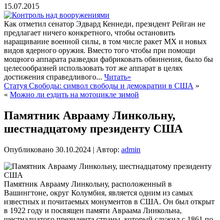
15.07.2015
Как отметил сенатор Эдвард Кеннеди, президент Рейган не
предлагает ничего конкретного, чтобы остановить
наращивание военной силы, в том числе ракет MX и новых
видов ядерного оружия. Вместо того чтобы при помощи
мощного аппарата разведки фабриковать обвинения, было бы
целесообразней использовать тот же аппарат в целях
достижения справедливого...
Читать»
Статуя Свободы: символ свободы и демократии в США
»
«
Можно ли ездить на мотоцикле зимой
Памятник Аврааму Линкольну,
шестнадцатому президенту США
Опубликовано
30.10.2024
|
Автор:
admin
Памятник Аврааму Линкольну, расположенный в
Вашингтоне, округ Колумбия, является одним из самых
известных и почитаемых монументов в США. Он был открыт
в 1922 году и посвящен памяти Авраама Линкольна,
шестнадцатого президента страны, который служил с 1861 по