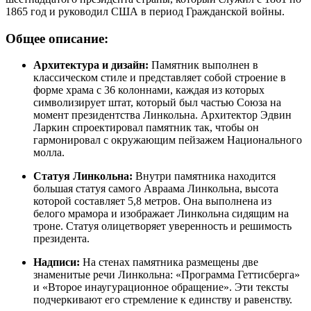
1865 год и руководил США в период Гражданской войны.
Общее описание:
Архитектура и дизайн:
Памятник выполнен в
классическом стиле и представляет собой строение в
форме храма с 36 колоннами, каждая из которых
символизирует штат, который был частью Союза на
момент президентства Линкольна. Архитектор Эдвин
Ларкин спроектировал памятник так, чтобы он
гармонировал с окружающим пейзажем Национального
молла.
Статуя Линкольна:
Внутри памятника находится
большая статуя самого Авраама Линкольна, высота
которой составляет 5,8 метров. Она выполнена из
белого мрамора и изображает Линкольна сидящим на
троне. Статуя олицетворяет уверенность и решимость
президента.
Надписи:
На стенах памятника размещены две
знаменитые речи Линкольна: «Программа Геттисберга»
и «Второе инаугурационное обращение». Эти тексты
подчеркивают его стремление к единству и равенству.