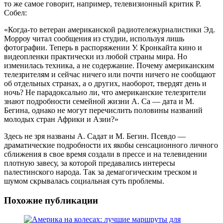
то же самое говорит, например, телевизионный критик Р.
Собел:
«Когда-то ветеран американской радиотележурналистики Эд.
Морроу читал сообщения из студии, используя лишь
фотографии. Теперь в распоряжении У. Кронкайта кино и
видеопленки практически из любой страны мира. Но
изменилась техника, а не содержание. Почему американским
телезрителям и сейчас ничего или почти ничего не сообщают
об отдельных странах, а о других, наоборот, твердят день и
ночь? Не парадоксально ли, что американские телезрители
знают подробности семейной жизни А. Са — дата и М.
Бегина, однако не могут перечислить половины названий
молодых стран Африки и Азии?»
Здесь не зря названы А. Садат и М. Бегин. Псевдо —
драматические подробности их якобы сенсационного личного
сближения в свое время создали в прессе и на телевидении
плотную завесу, за которой предавались интересы
палестинского народа. Так за демагогическим треском и
шумом скрывалась социальная суть проблемы.
Похожие публикации