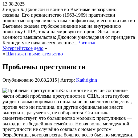
13.08.2025
Линдон Б. Джонсон и война во Вьетнаме неразрывно
связаны. Его президентство (1963-1969) практически
полностью определилось этим конфликтом, и его политика во
Вьетнаме оказала глубокое влияние как на внутреннюю
политику США, так и на мировую историю. Эскалация
военного вмешательства: Джонсон унаследовал от президента
Кеннеди уже начавшееся военное...
Читать»
Уотергейтское дело
»
«
Шантаж и вымогательство
Проблемы преступности
Опубликовано
20.08.2015
|
Автор:
Kathriginn
Как и многие другие составные
части общей проблемы преступности в США, и эта глубоко
уходит своими корнями в социальное неравенство общества,
против чего ни полиция, пи другие официальные власти
выступать, разумеется, не собираются. Статистика
свидетельствует, что большинство молодых преступников —
выходцы из беднейших семейств. Новая волна молодежной
преступности не случайно совпала с новым ростом
безработицы,
которая всегда больнее всего бьет по молодежи.