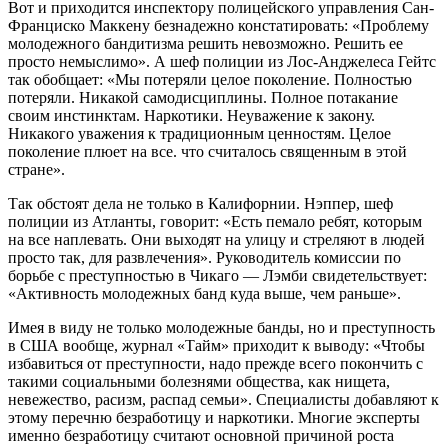
Вот и приходится инспектору полицейского управления Сан-
Франциско Маккену безнадежно констатировать: «Проблему
молодежного бандитизма решить невозможно. Решить ее
просто немыслимо». А шеф полиции из Лос-Анджелеса Гейтс
так обобщает: «Мы потеряли целое поколение. Полностью
потеряли. Никакой самодисциплины. Полное потакание
своим инстинктам. Наркотики. Неуважение к закону.
Никакого уважения к традиционным ценностям. Целое
поколение плюет на все. что считалось священным в этой
стране».
Так обстоят дела не только в Калифорнии. Нэппер, шеф
полиции из Атланты, говорит: «Есть пемало ребят, которым
на все наплевать. Они выходят на улицу и стреляют в людей
просто так, для развлечения». Руководитель комиссии по
борьбе с преступностью в Чикаго — Лэмби свидетельствует:
«Активность молодежных банд куда выше, чем раньше».
Имея в виду не только молодежные банды, но и преступность
в США вообще, журнал «Тайм» приходит к выводу: «Чтобы
избавиться от преступности, надо прежде всего покончить с
такими социальными болезнями общества, как нищета,
невежество, расизм, распад семьи». Специалисты добавляют к
этому перечню безработицу и наркотики. Многие эксперты
именно безработицу считают основной причиной роста