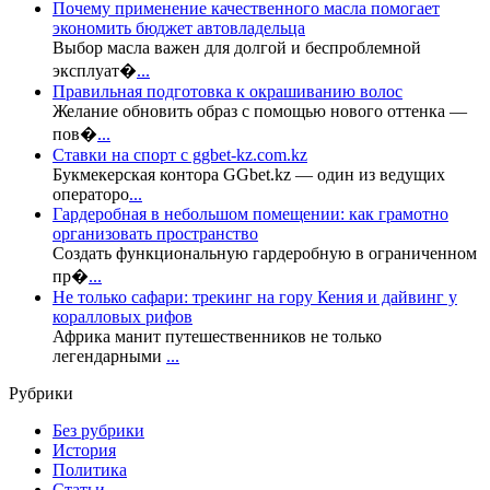
Почему применение качественного масла помогает
экономить бюджет автовладельца
Выбор масла важен для долгой и беспроблемной
эксплуат�
...
Правильная подготовка к окрашиванию волос
Желание обновить образ с помощью нового оттенка —
пов�
...
Ставки на спорт с ggbet-kz.com.kz
Букмекерская контора GGbet.kz — один из ведущих
операторо
...
Гардеробная в небольшом помещении: как грамотно
организовать пространство
Создать функциональную гардеробную в ограниченном
пр�
...
Не только сафари: трекинг на гору Кения и дайвинг у
коралловых рифов
Африка манит путешественников не только
легендарными
...
Рубрики
Без рубрики
История
Политика
Статьи