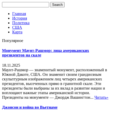
Главная
История
Политика
США
Карта
Популярное
Монумент Маунт-Рашмор: лица американских
президентов на скале
18.11.2025
Маунт-Рашмор — знаменитый монумент, расположенный в
Южной Дакоте, США. Он знаменит своим грандиозным
скульптурным изображением лиц четырех американских
президентов, высеченных прямо в гранитной скале. Эти
президенты были выбраны за их вклад в развитие нации и
воплощают важные этапы американской истории.
Президенты на монументе — Джордж Вашингтон...
Читать»
Джонсон и война во Вьетнаме