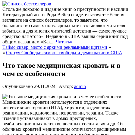
Столь же доходно и издание книг о преступности и насилии.
Литературный агент Рода Вейер свидетельствует: «Если вы
взгляпете на список бестселлеров, то заметите, что
большинство самых популярных книг заставляют читателя
забыться, а для многих читателей детектив — самое лучшее
средство для этого». Недавно в США вышла серия книг под
общим названием «Как...
Читать»
Таймс-сквер: место с яркими рекламными щитами
»
«
Статуя Свободы: символ свободы и демократии в США
Что такое медицинская кровать и в
чем ее особенности
Опубликовано
29.11.2024
|
Автор:
admin
Медицинские кровати используются в отделениях
интенсивной терапии (ИТА), хирургии, отделениях
реанимации, кардиологии, неврологии, терапии. Также
изделия устанавливают в домах престарелых,
реабилитационных центрах, военных госпиталях и др. От
обычных кроватей медицинские отличаются расширенным
функционалом и конструктивными особенностями,