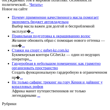
обсуждаемых тем в мировой политике. Особенности
политической...
Читать»
Новое на сайте
Почему применение качественного масла помогает
экономить бюджет автовладельца
Выбор масла важен для долгой и беспроблемной
эксплуат�
...
Правильная подготовка к окрашиванию волос
Желание обновить образ с помощью нового оттенка —
пов�
...
Ставки на спорт с ggbet-kz.com.kz
Букмекерская контора GGbet.kz — один из ведущих
операторо
...
Гардеробная в небольшом помещении: как грамотно
организовать пространство
Создать функциональную гардеробную в ограниченном
пр�
...
Не только сафари: трекинг на гору Кения и дайвинг у
коралловых рифов
Африка манит путешественников не только
легендарными
...
Рубрики