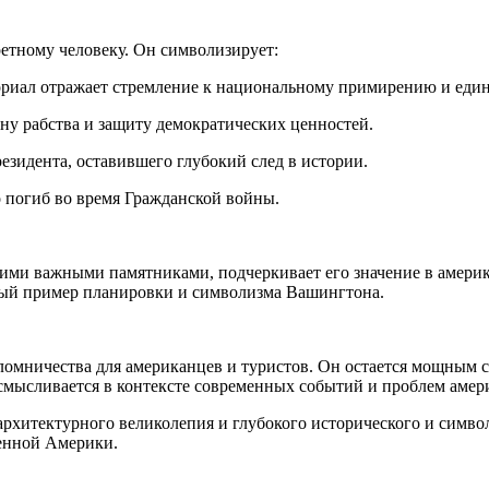
етному человеку. Он символизирует:
риал отражает стремление к национальному примирению и един
ену рабства и защиту демократических ценностей.
езидента, оставившего глубокий след в истории.
о погиб во время Гражданской войны.
гими важными памятниками, подчеркивает его значение в амери
ный пример планировки и символизма Вашингтона.
омничества для американцев и туристов. Он остается мощным 
осмысливается в контексте современных событий и проблем амер
хитектурного великолепия и глубокого исторического и символи
енной Америки.