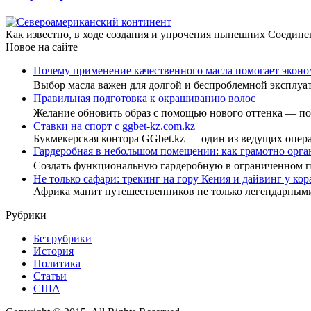
Как известно, в ходе создания и упрочения нынешних Соедине
Новое на сайте
Почему применение качественного масла помогает эконо
Выбор масла важен для долгой и беспроблемной эксплу
Правильная подготовка к окрашиванию волос
Желание обновить образ с помощью нового оттенка — 
Ставки на спорт с ggbet-kz.com.kz
Букмекерская контора GGbet.kz — один из ведущих опер
Гардеробная в небольшом помещении: как грамотно орга
Создать функциональную гардеробную в ограниченном
Не только сафари: трекинг на гору Кения и дайвинг у ко
Африка манит путешественников не только легендарны
Рубрики
Без рубрики
История
Политика
Статьи
США