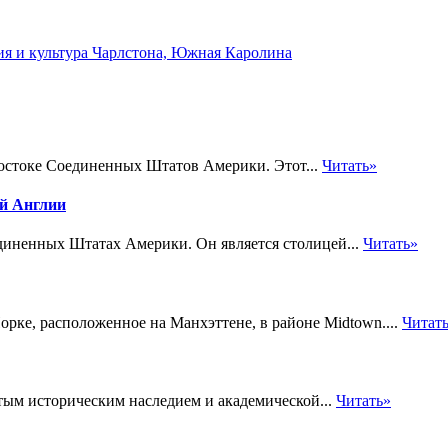
ия и культура Чарлстона, Южная Каролина
остоке Соединенных Штатов Америки. Этот...
Читать»
ой Англии
диненных Штатах Америки. Он является столицей...
Читать»
рке, расположенное на Манхэттене, в районе Midtown....
Читат
атым историческим наследием и академической...
Читать»