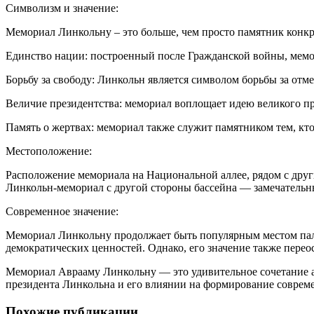
Символизм и значение:
Мемориал Линкольну – это больше, чем просто памятник конкр
Единство нации: построенный после Гражданской войны, мемо
Борьбу за свободу: Линкольн является символом борьбы за отм
Величие президентства: мемориал воплощает идею великого пр
Память о жертвах: мемориал также служит памятником тем, кт
Местоположение:
Расположение мемориала на Национальной аллее, рядом с дру
Линкольн-мемориал с другой стороны бассейна — замечатель
Современное значение:
Мемориал Линкольну продолжает быть популярным местом пал
демократических ценностей. Однако, его значение также пере
Мемориал Аврааму Линкольну — это удивительное сочетание ар
президента Линкольна и его влиянии на формирование соврем
Похожие публикации