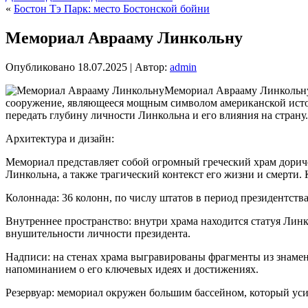
«
Бостон Тэ Парк: место Бостонской бойни
Мемориал Аврааму Линкольну
Опубликовано
18.07.2025
|
Автор:
admin
Мемориал Аврааму Линкольну 
сооружение, являющееся мощным символом американской истор
передать глубину личности Линкольна и его влияния на страну.
Архитектура и дизайн:
Мемориал представляет собой огромный греческий храм дориче
Линкольна, а также трагический контекст его жизни и смерти.
Колоннада: 36 колонн, по числу штатов в период президентств
Внутреннее пространство: внутри храма находится статуя Лин
внушительности личности президента.
Надписи: на стенах храма выгравированы фрагменты из знамен
напоминанием о его ключевых идеях и достижениях.
Резервуар: мемориал окружен большим бассейном, который ус