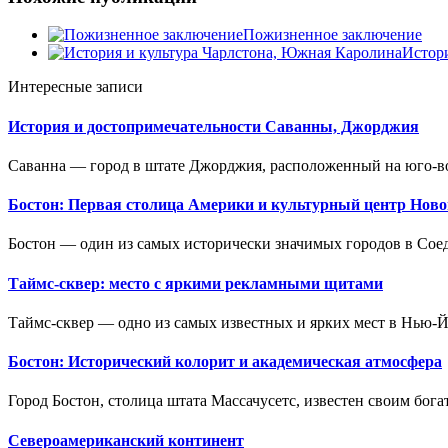
Пожизненное заключение
Истор
Интересные записи
История и достопримечательности Саванны, Джорджия
Саванна — город в штате Джорджия, расположенный на юго-в
Бостон: Первая столица Америки и культурный центр Нов
Бостон — один из самых исторически значимых городов в Сое
Таймс-сквер: место с яркими рекламными щитами
Таймс-сквер — одно из самых известных и ярких мест в Нью-Йо
Бостон: Исторический колорит и академическая атмосфера
Город Бостон, столица штата Массачусетс, известен своим бог
Североамериканский континент