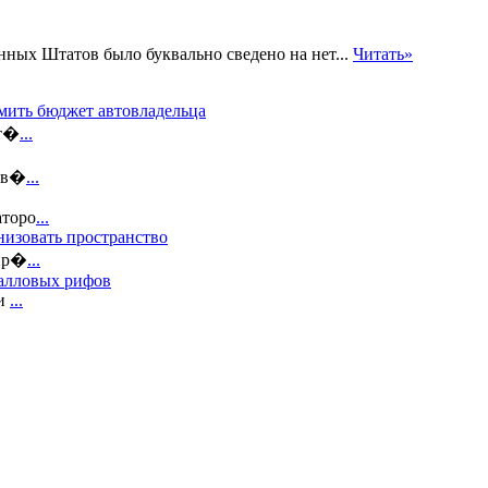
нных Штатов было буквально сведено на нет...
Читать»
мить бюджет автовладельца
ат�
...
пов�
...
аторо
...
низовать пространство
 пр�
...
ралловых рифов
ми
...