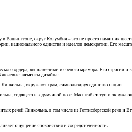
в Вашингтоне, округ Колумбия – это не просто памятник шест
ии, национального единства и идеалов демократии. Его масшт
ского ордера, выполненный из белого мрамора. Его строгий и в
 Ключевые элементы дизайна:
а Линкольна, окружают храм, символизируя единство нации.
кольна, сидящего в задумчивой позе. Масштаб статуи и окружа
итых речей Линкольна, в том числе из Геттисбергской речи и В
иливает ощущение спокойствия и сосредоточенности.