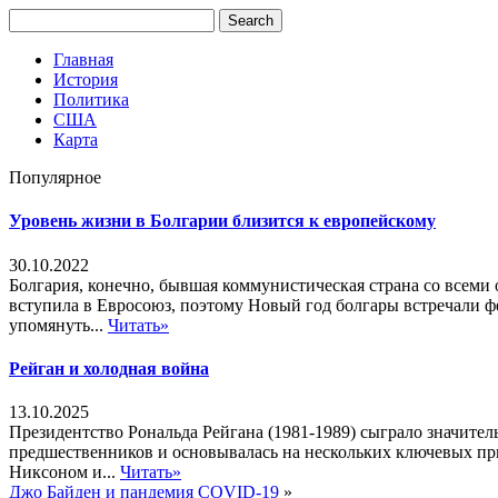
Главная
История
Политика
США
Карта
Популярное
Уровень жизни в Болгарии близится к европейскому
30.10.2022
Болгария, конечно, бывшая коммунистическая страна со всеми о
вступила в Евросоюз, поэтому Новый год болгары встречали фе
упомянуть...
Читать»
Рейган и холодная война
13.10.2025
Президентство Рональда Рейгана (1981-1989) сыграло значите
предшественников и основывалась на нескольких ключевых пр
Никсоном и...
Читать»
Джо Байден и пандемия COVID-19
»