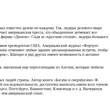
ых известно далеко не каждому. Так, лидеры делового мира
ет американская пресса, это объединение затмевает все
а фирмы «Дюпон». Сидя за «круглым столом», лидеры большого
и самим президентом США. Американский журнал «Форчун»
ники отменяют любые заранее запланированные встречи, чтобы
рик», Шапиро и ряд других имеют возможность и активно
, завезенная еще переселенцами из Англии, которые любили
ых людей страпы. Автор книги «Богачи и сверхбогачи» Ф.
ой последовательности, достаточно выписать имена всех членов
аго, Питтсбурге, Вашингтоне, Кливленде и т. д. Вычеркнув
 чем американский сенат.