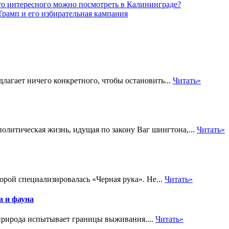
то интересного можно посмотреть в Калининграде?
Трамп и его избирательная кампания
длагает ничего конкретного, чтобы остановить...
Читать»
олитическая жизнь, идущая по закону Ваг шингтона,...
Читать»
рой специализировалась «Черная рука». Не...
Читать»
а и фауна
 природа испытывает границы выживания....
Читать»