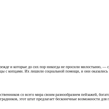
прежде и которые до сих пор никогда не просили милостыню, — 
ы с копцами. Их лишили социальной помощи, и они оказались за
ественников со всего мира своим разнообразием пейзажей, богат
радников, этот штат предлагает бесконечные возможности для п