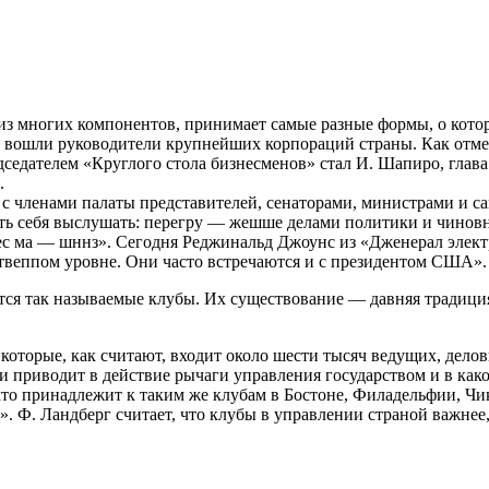
з многих компонентов, принимает самые разные формы, о котор
вошли руководители крупнейших корпораций страны. Как отмеча
седателем «Круглого стола бизнесменов»
стал И. Шапиро, глав
.
ие с членами палаты представителей, сенаторами, министрами 
ить себя выслушать: перегру — жешше делами политики и чинов
ес ма — шннз». Сегодня Реджинальд Джоунс из «Дженерал элект
твеппом уровне. Они часто встречаются и с президентом США».
ся так называемые клубы. Их существование — давняя традиция
оторые, как считают, входит около шести тысяч ведущих, делов
ти приводит в действие рычаги управления государством и в как
то принадлежит к таким же клубам в Бостоне, Филадельфии, Чик
 Ф. Ландберг считает, что клубы в управлении страной важнее,