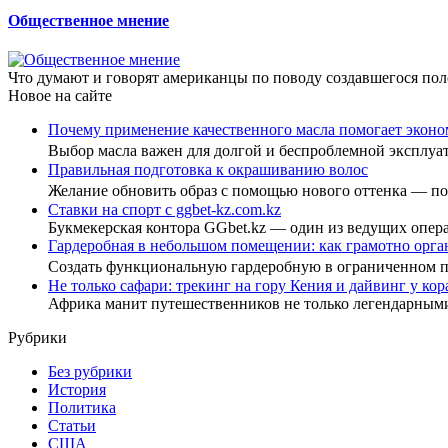
Общественное мнение
Что думают и говорят американцы по поводу создавшегося пол
Новое на сайте
Почему применение качественного масла помогает эконо
Выбор масла важен для долгой и беспроблемной эксплу
Правильная подготовка к окрашиванию волос
Желание обновить образ с помощью нового оттенка — 
Ставки на спорт с ggbet-kz.com.kz
Букмекерская контора GGbet.kz — один из ведущих опер
Гардеробная в небольшом помещении: как грамотно орга
Создать функциональную гардеробную в ограниченном
Не только сафари: трекинг на гору Кения и дайвинг у ко
Африка манит путешественников не только легендарны
Рубрики
Без рубрики
История
Политика
Статьи
США