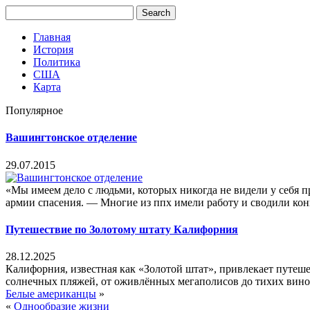
Главная
История
Политика
США
Карта
Популярное
Вашингтонское отделение
29.07.2015
«Мы имеем дело с людьми, которых никогда не видели у себя 
армии спасения. — Многие из ппх имели работу и сводили конц
Путешествие по Золотому штату Калифорния
28.12.2025
Калифорния, известная как «Золотой штат», привлекает путеш
солнечных пляжей, от оживлённых мегаполисов до тихих виног
Белые американцы
»
«
Однообразие жизни