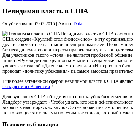
Невидимая власть в США
Опубликовано
07.07.2015
|
Автор:
Dalalis
Невидимая власть в США состоит и
США создали «Круглый стол бизнесменов», в эту организацию 
другие совместные начинания предпринимателей. Первым пред
бизнеса диктуют свои интересы правительству и законодателям
Для участников такого «стола» не является проблемой общен
пишет: «Руководитель крупной компании всегда может застав
увидеться с главой «Дженерал моторе» или «Интернэшнл бизн
проводят «политику убеждения» па самом высоком правительс
Еще более затененной сферой невидимой власти в США являют
экскурсии из Валенсии
!
Деловую элиту США объединяют сорок клубов бизнесменов, в к
Ландберг утверждает: «Чтобы узнать, кто же в действительнос
закрытых нью-йоркских клубов. Затем добавить фамилии тех, к
повторяющиеся имена, мы получим тот список, который нужен».
Похожие публикации