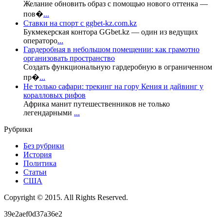
Желание обновить образ с помощью нового оттенка —
пов�
...
Ставки на спорт с ggbet-kz.com.kz
Букмекерская контора GGbet.kz — один из ведущих
операторо
...
Гардеробная в небольшом помещении: как грамотно
организовать пространство
Создать функциональную гардеробную в ограниченном
пр�
...
Не только сафари: трекинг на гору Кения и дайвинг у
коралловых рифов
Африка манит путешественников не только
легендарными
...
Рубрики
Без рубрики
История
Политика
Статьи
США
Copyright © 2015. All Rights Reserved.
39e2aef0d37a36e2