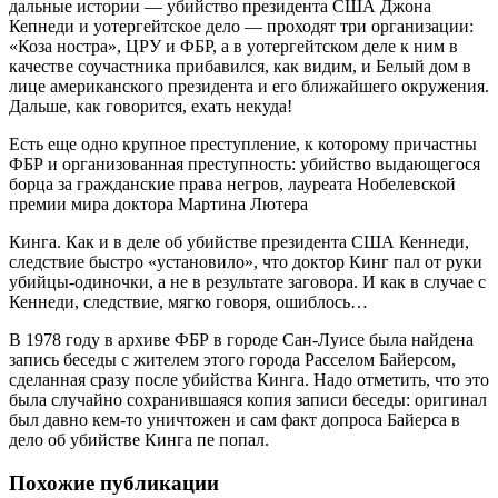
дальные истории — убийство президента США Джона
Кепнеди и уотергейтское дело — проходят три организации:
«Коза ностра», ЦРУ и ФБР, а в уотергейтском деле к ним в
качестве соучастника прибавился, как видим, и Белый дом в
лице американского президента и его ближайшего окружения.
Дальше, как говорится, ехать некуда!
Есть еще одно крупное преступление, к которому причастны
ФБР и организованная преступность: убийство выдающегося
борца за гражданские права негров, лауреата Нобелевской
премии мира доктора Мартина Лютера
Кинга. Как и в деле об убийстве президента США Кеннеди,
следствие быстро «установило», что доктор Кинг пал от руки
убийцы-одиночки, а не в результате заговора. И как в случае с
Кеннеди, следствие, мягко говоря, ошиблось…
В 1978 году в архиве ФБР в городе Сан-Луисе была найдена
запись беседы с жителем этого города Расселом Байерсом,
сделанная сразу после убийства Кинга. Надо отметить, что это
была случайно сохранившаяся копия записи беседы: оригинал
был давно кем-то уничтожен и сам факт допроса Байерса в
дело об убийстве Кинга пе попал.
Похожие публикации