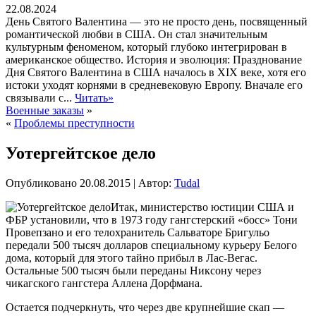
22.08.2024
День Святого Валентина — это не просто день, посвященный
романтической любви в США. Он стал значительным
культурным феноменом, который глубоко интегрирован в
американское общество. История и эволюция: Празднование
Дня Святого Валентина в США началось в XIX веке, хотя его
истоки уходят корнями в средневековую Европу. Вначале его
связывали с...
Читать»
Военные заказы
»
«
Проблемы преступности
Уотергейтское дело
Опубликовано
20.08.2015
|
Автор:
Tudal
Итак, министерство юстиции США и
ФБР установили, что в 1973 году гангстерский «босс» Тони
Провепзано и его телохранитель Сальваторе Бригульо
передали 500 тысяч долларов специальному курьеру Белого
дома, который для этого тайно прибыл в Лас-Вегас.
Остальные 500 тысяч были переданы Никсону через
чикагского гангстера Аллена Дорфмана.
Остается подчеркнуть, что через две крупнейшие
скап —