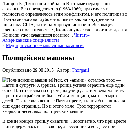
Линдон Б. Джонсон и война во Вьетнаме неразрывно
связаны. Его президентство (1963-1969) практически
полностью определилось этим конфликтом, и его политика во
Вьетнаме оказала глубокое влияние как на внутреннюю
политику США, так и на мировую историю. Эскалация
военного вмешательства: Джонсон унаследовал от президента
Кеннеди уже начавшееся военное...
Читать»
Американские специалисты
»
«
Медицинско-промышленный комплекс
Полицейские машины
Опубликовано
29.08.2015
|
Автор:
Thorgaril
Итак, от «армии» осталось трое —
Патти и супруги Харрисы. Троица успела ограбить еще один
банк. Патти стояла на стреме, на улице, а затем вела машину.
При этом ограблении была убита женщина, мать четырех
детей. Так в совершенные Патти преступления была вписана
еще одна страница. Но и этого мало. Трое террористов
взорвали несколько полицейских машин.
В конце концов троицу схватили. Любопытно, что при аресте
Патти держалась
вызывающе, агрессивно, а когда ее при