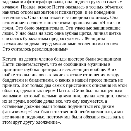
задержании фотографировали, она подняла руку со сжатым
кулаком. Правда, вскоре Патти оказалась в тесных объятиях
нанятых отцом адвокатов и психиатров, и ее поведение
изменилось. Она стала тихой и заговорила по-иному. Она
вспоминает о своем гангстерском прошлом так: «Я жила в
грязи. Это было омерзительно. Эти ужасные завшивевшие
люди. У нас была на всех одна зубная щетка, личная щетка
считалась буржуазным предрассудком… Женщины
расхаживали дома перед мужчинами оголенными по пояс.
Это считалось революционным».
Кстати, из девяти членов банды шестеро были женщинами.
Патти свидетельствует, что ее сообщники-мужчины в
принципе глубоко презирали всех женщин вообще. В их
шайке это выливалось в такие скотские отношения между
бандитами и бандитками, о каких в нашей прессе писать не
принято. Вот только два самых пристойных описания из этой
области, сделанных пером Патти: «Синк был напыщенным
маньяком, который целыми днями пил, щупал женщин, хватал
их за груди, вообще делал все, что ему вздумается, а
остальные должны были только подчиняться его диким
фантазиям»; «Секс был естественной необходимостью, а мы
все жили в подполье, поэтому мы были обязаны оказывать в
этом друг другу одолжение».