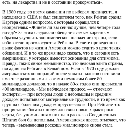
есть, на лекарства и не в состоянии прокормиться».
В 1980 году, во время кампании по выборам президента, я
находился в США и был свидетелем того, как Рейган сразил
Картера одним вопросом, с которым обращался к
избирателям: «Живете ли вы сейчас лучше, чем четыре года
назад?» За этим следовали обещания самым коренным
образом улучшить экономическое положение страны, если
избиратели проголосуют за Рейгана. В свете приведенных
выше фактов из жизни Америки можно судить о цепе таких
обещаний. И в то же время надо сказать, что и сегодня есть
американцы, у которых имеются основания для оптимизма.
Правда, таких явное меньшинство, это деловая элита страны,
посадившая Рейгана в Белый дом. Если в 1970 году доходы
американских корпораций после уплаты налогов составили
вместе с различными льготами пемпогим более 80
миллиардов долларов, то в начале 80-х годов они превысили
400 миллиардов. «Мы наблюдаем процесс, — отмечают
эксперты,— при котором люди с небольшим и средним
доходом испытывают материальные трудности, в то время как
группы с большим доходом преуспевают». При Рейгане это
процветание богатых получило свои новые характерные
черты, без упоминания о них наш рассказ о Соединенных
Штатах был бы неполным. Американская пресса отмечает, что
теперь «вызывающая роскошь миллионеров снова стала