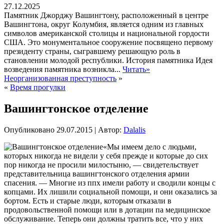
27.12.2025
Памятник Джорджу Вашингтону, расположенный в центре
Вашингтона, округ Колумбия, является одним из главных
символов американской столицы и национальной гордости
США. Это монументальное сооружение посвящено первому
президенту страны, сыгравшему решающую роль в
становлении молодой республики. История памятника Идея
возведения памятника возникла...
Читать»
Неорганизованная преступность
»
«
Время прогулки
Вашингтонское отделение
Опубликовано
29.07.2015
|
Автор:
Dalalis
«Мы имеем дело с людьми,
которых никогда не видели у себя прежде и которые до сих
пор никогда не просили милостыню, — свидетельствует
представительница вашингтонского отделения армии
спасения. — Многие из ппх имели работу и сводили концы с
копцами. Их лишили социальной помощи, и они оказались за
бортом. Есть и старые люди, которым отказали в
продовольственной помощи или в дотации па медицинское
обслуживание.
Теперь они должны тратить все, что у них