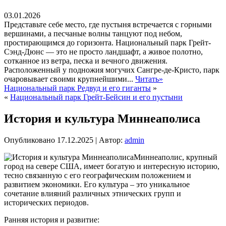
03.01.2026
Представьте себе место, где пустыня встречается с горными
вершинами, а песчаные волны танцуют под небом,
простирающимся до горизонта. Национальный парк Грейт-
Сэнд-Дюнс — это не просто ландшафт, а живое полотно,
сотканное из ветра, песка и вечного движения.
Расположенный у подножия могучих Сангре-де-Кристо, парк
очаровывает своими крупнейшими...
Читать»
Национальный парк Редвуд и его гиганты
»
«
Национальный парк Грейт-Бейсин и его пустыни
История и культура Миннеаполиса
Опубликовано
17.12.2025
|
Автор:
admin
Миннеаполис, крупный
город на севере США, имеет богатую и интересную историю,
тесно связанную с его географическим положением и
развитием экономики. Его культура – это уникальное
сочетание влияний различных этнических групп и
исторических периодов.
Ранняя история и развитие: