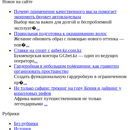
Новое на сайте
Почему применение качественного масла помогает
экономить бюджет автовладельца
Выбор масла важен для долгой и беспроблемной
эксплуат�
...
Правильная подготовка к окрашиванию волос
Желание обновить образ с помощью нового оттенка —
пов�
...
Ставки на спорт с ggbet-kz.com.kz
Букмекерская контора GGbet.kz — один из ведущих
операторо
...
Гардеробная в небольшом помещении: как грамотно
организовать пространство
Создать функциональную гардеробную в ограниченном
пр�
...
Не только сафари: трекинг на гору Кения и дайвинг у
коралловых рифов
Африка манит путешественников не только
легендарными
...
Рубрики
Без рубрики
История