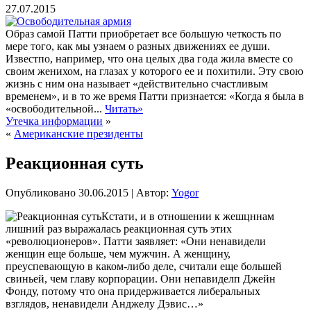
27.07.2015
Образ самой Патти приобретает все большую четкость по
мере того, как мы узнаем о разных движениях ее души.
Известпо, например, что она целых два года жила вместе со
своим женихом, на глазах у которого ее и похитили. Эту свою
жизнь с ним она называет «действительно счастливым
временем», и в то же время Патти признается: «Когда я была в
«освободительной...
Читать»
Утечка информации
»
«
Американские президенты
Реакционная суть
Опубликовано
30.06.2015
|
Автор:
Yogor
Кстати, и в отношении к жешцннам
лишний раз выражалась реакционная суть этих
«революционеров». Патти заявляет: «Они ненавидели
женщин еще больше, чем мужчин. А женщину,
преуспевающую в каком-либо деле, считали еще большей
свиньей, чем главу корпорации. Они непавиделп Джейн
Фонду, потому что она придерживается либеральных
взглядов, ненавидели Анджелу
Дэвис…»