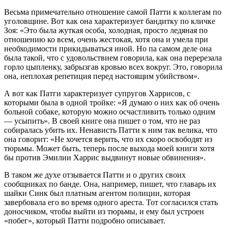
Весьма примечательно отношение самой Патти к коллегам по
уголовщине. Вот как она характеризует бандитку по кличке
Зоя: «Это была жуткая особа, холодная, просто ледяная по
отношению ко всем, очень жестокая, хотя она и умела при
необходимости прикидываться иной. Но па самом деле она
была такой, что с удовольствием говорила, как она перерезала
горло цыпленку, забрызгав кровью всех вокруг. Это, говорила
она, неплохая репетиция перед настоящим убийством».
А вот как Патги характеризует супругов Харрисов, с
которыми была в одной тройке: «Я думаю о них как об очень
больной собаке, которую можно осчастливить только одним
— усыпить». В своей книге она пишет о том, что не раз
собиралась убить их. Ненависть Патти к ним так велика, что
она говорит: «Не хочется верить, что их скоро освободят из
тюрьмы. Может быть, теперь после выхода моей книги хотя
бы против Эмилии Харрис выдвинут новые обвинения».
В таком же духе отзывается Патти и о других своих
сообщниках по банде. Она, например, пишет, что главарь их
шайки Синк был платным агентом полиции, которая
завербовала его во время одного ареста. Тот согласился стать
доносчиком, чтобы выйти из тюрьмы, и ему был устроен
«побег», который Патти подробно описывает.