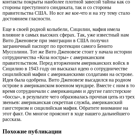
контакты
покрыты наиболее плотной завесой тайны как со
стороны преступного синдиката, так и со стороны
правительства США. Но все же кое-что и на эту тему стало
достоянием гласности.
Еще в своей родной колыбели, Сицилии, мафия имела
влияние в самых высоких сферах. Так, уже известный нам
Вито Дженовезе при эмиграции в США получил
заграничный паспорт по протекции самого Бенито
Муссолини. Тот же Вито Дженовезе стоит у начала истории
сотрудничества «Коза ностры» с американским
правительством. Перед вторжением американских войск в
Сицилию в 1943 году он высказал идею о сотрудничестве
сицилийской мафии с американскими солдатами на острове.
Идея была одобрена. Вито Дженовезе высадился на родном
острове в американском военном мундире. Вместе с ним в то
время сотрудничали с американцами и другие гапгстерские
«боссы», в результате чего образовалась прочпая цепь из трех
звеньев: американская секретпая служба, американский
гангстеризм и сицилийская мафия. Обратите внимание на
этот факт. Он многое прояснит в ходе нашего дальнейшего
рассказа.
Похожие публикации